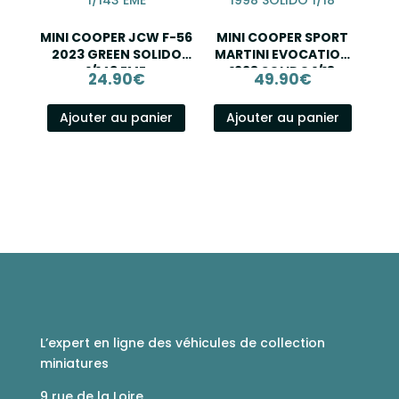
MINI COOPER JCW F-56
MINI COOPER SPORT
2023 GREEN SOLIDO
MARTINI EVOCATION
1/143 EME
1998 SOLIDO 1/18
24.90
€
49.90
€
Ajouter au panier
Ajouter au panier
L’expert en ligne des véhicules de collection
miniatures
9 rue de la Loire