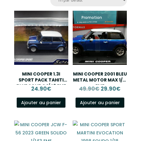
MINI COOPER 1.3I
MINI COOPER 2001 BLEU
SPORT PACK TAHITI
METAL MOTOR MAX 1/18
BLUE SOLIDO 1/43 EME
EME
24.90
€
49.90
€
29.90
€
Le
Le
prix
prix
Ajouter au panier
Ajouter au panier
initial
actuel
était :
est :
49.90€.
29.90€.