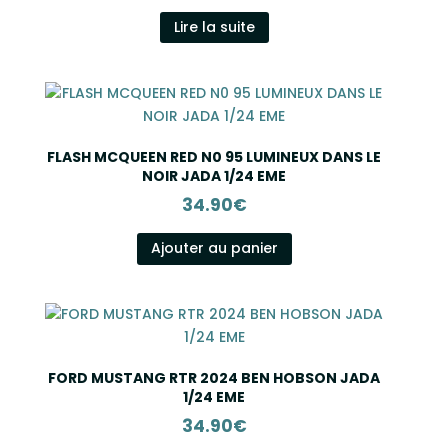
prix
prix
initial
actuel
Lire la suite
était :
est :
99.90€.
59.90€.
FLASH MCQUEEN RED N0 95 LUMINEUX DANS LE
NOIR JADA 1/24 EME
34.90
€
Ajouter au panier
FORD MUSTANG RTR 2024 BEN HOBSON JADA
1/24 EME
34.90
€