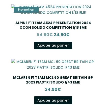
ALPINE F1 TEAM A524 PRESENTATION 2024
OCON SOLIDO COMPETITION 1/18 EME
Le
Le
54.90
€
24.90
€
prix
prix
initial
actuel
Ajouter au panier
était :
est :
54.90€.
24.90€.
MCLAREN F1 TEAM MCL 60 GREAT BRITAIN GP
2023 PIASTRI SOLIDO 1/43 EME
24.90
€
Ajouter au panier