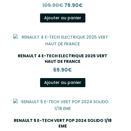
Le
Le
109.90
€
79.90
€
prix
prix
initial
actuel
Ajouter au panier
était :
est :
109.90€.
79.90€.
RENAULT 4 E-TECH ELECTRIQUE 2025 VERT
HAUT DE FRANCE
69.90
€
Ajouter au panier
RENAULT 5 E-TECH VERT POP 2024 SOLIDO 1/18
EME