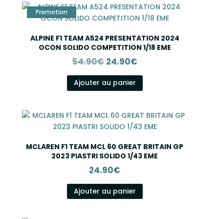
ALPINE F1 TEAM A524 PRESENTATION 2024
OCON SOLIDO COMPETITION 1/18 EME
Le
Le
54.90
€
24.90
€
prix
prix
initial
actuel
Ajouter au panier
était :
est :
54.90€.
24.90€.
MCLAREN F1 TEAM MCL 60 GREAT BRITAIN GP
2023 PIASTRI SOLIDO 1/43 EME
24.90
€
Ajouter au panier