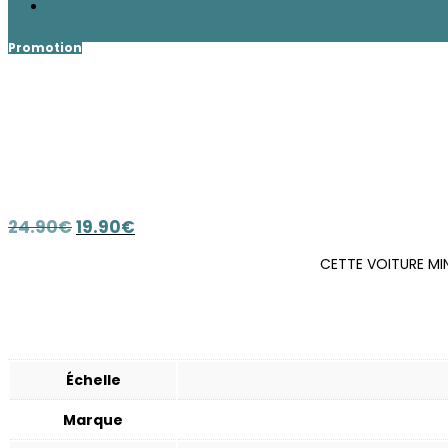
Le
Le
24.90
€
19.90
€
prix
prix
CETTE VOITURE MIN
initial
actuel
était :
est :
24.90€.
19.90€.
Échelle
Marque