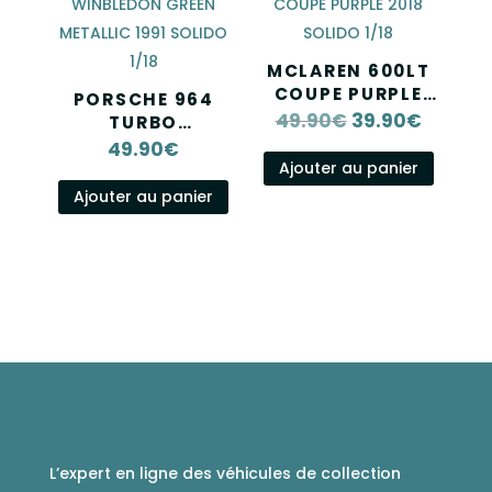
MCLAREN 600LT
COUPE PURPLE
PORSCHE 964
2018 SOLIDO 1/18
49.90
€
39.90
€
Le
Le
TURBO
WINBLEDON
49.90
€
prix
prix
GREEN METALLIC
Ajouter au panier
initial
actuel
1991 SOLIDO 1/18
Ajouter au panier
était :
est :
49.90€.
39.90€.
L’expert en ligne des véhicules de collection