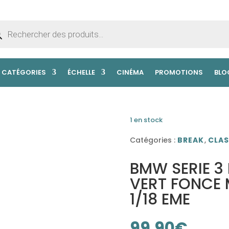
erche
uits
CATÉGORIES
ÉCHELLE
CINÉMA
PROMOTIONS
BLO
1 en stock
Catégories :
BREAK
,
CLAS
BMW SERIE 3
VERT FONCE 
1/18 EME
99.90
€