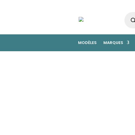
Rech
de
prod
MODÈLES
MARQUES