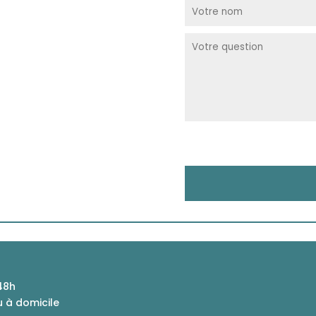
48h
u à domicile