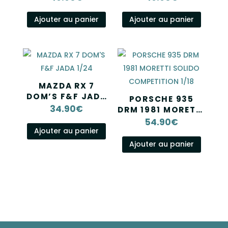
WIDEBODY 2020
GREEN METALLIC
SOLIDO 1/18
1991 SOLIDO 1/18
Ajouter au panier
Ajouter au panier
MAZDA RX 7
DOM’S F&F JADA
PORSCHE 935
1/24
34.90
€
DRM 1981 MORETTI
SOLIDO
54.90
€
COMPETITION
Ajouter au panier
1/18
Ajouter au panier