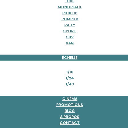
LUXE
MONOPLACE
PICK UP
POMPIER
RALLY
SPORT
SUV
VAN
ÉCHELLE
1/18
1/24
1/43
CINÉMA
PROMOTIONS
BLOG
A PROPOS
CONTACT