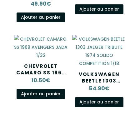
1/43
ORANGE WHITE
49.90
€
1974 SOLIDO 1/18
Ajouter au panier
Ajouter au panier
CHEVROLET
CAMARO SS 1969
VOLKSWAGEN
AVENGERS JADA
10.50
€
BEETLE 1303
1/32
JAEGER TRIBUTE
54.90
€
1974 SOLIDO
Ajouter au panier
COMPETITION
Ajouter au panier
1/18