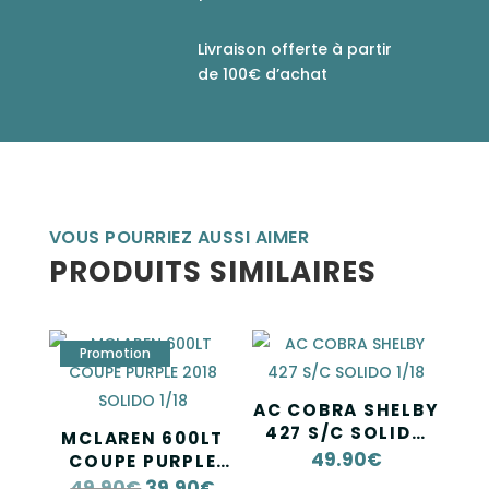
Livraison offerte à partir
de 100€ d’achat
VOUS POURRIEZ AUSSI AIMER
PRODUITS SIMILAIRES
AC COBRA SHELBY
427 S/C SOLIDO
MCLAREN 600LT
1/18
49.90
€
COUPE PURPLE
2018 SOLIDO 1/18
49.90
€
39.90
€
Le
Le