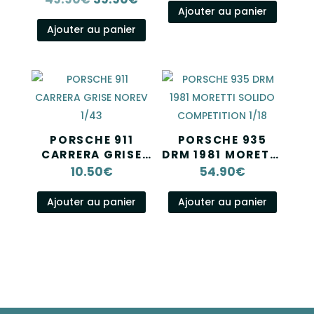
Ajouter au panier
prix
prix
Ajouter au panier
initial
actuel
était :
est :
49.90€.
39.90€.
PORSCHE 911
PORSCHE 935
CARRERA GRISE
DRM 1981 MORETTI
NOREV 1/43
SOLIDO
10.50
€
54.90
€
COMPETITION
1/18
Ajouter au panier
Ajouter au panier