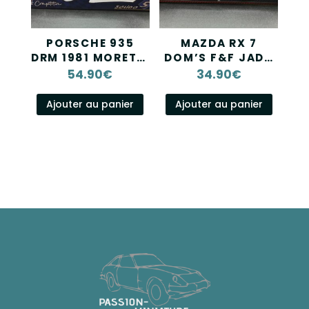
PORSCHE 935
MAZDA RX 7
DRM 1981 MORETTI
DOM’S F&F JADA
SOLIDO
1/24
54.90
€
34.90
€
COMPETITION
1/18
Ajouter au panier
Ajouter au panier