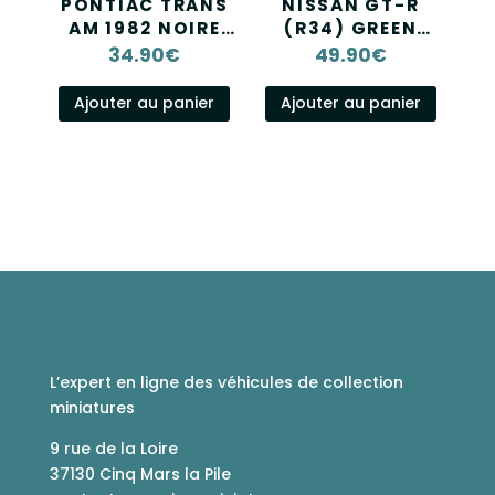
PONTIAC TRANS
NISSAN GT-R
AM 1982 NOIRE
(R34) GREEN
KITT JADA 1/24
METALLIC 1999
34.90
€
49.90
€
1/18 SOLIDO
Ajouter au panier
Ajouter au panier
L’expert en ligne des véhicules de collection
miniatures
9 rue de la Loire
37130 Cinq Mars la Pile