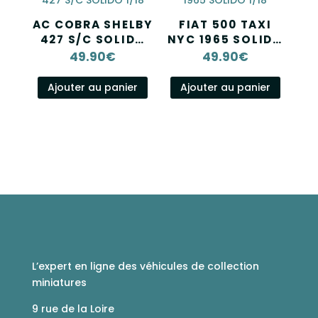
AC COBRA SHELBY
FIAT 500 TAXI
427 S/C SOLIDO
NYC 1965 SOLIDO
1/18
1/18
49.90
€
49.90
€
Ajouter au panier
Ajouter au panier
L’expert en ligne des véhicules de collection
miniatures
9 rue de la Loire