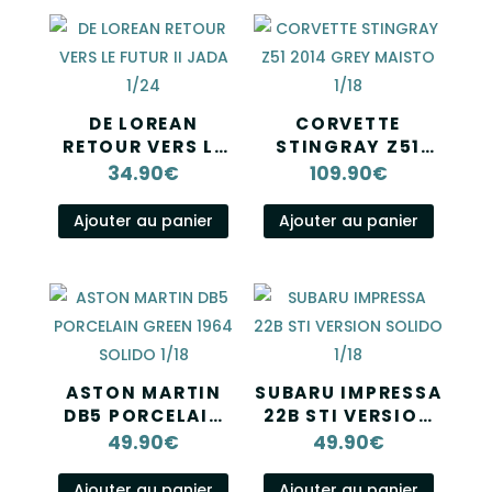
DE LOREAN
CORVETTE
RETOUR VERS LE
STINGRAY Z51
FUTUR II JADA
2014 GREY
34.90
€
109.90
€
1/24
MAISTO 1/18
Ajouter au panier
Ajouter au panier
ASTON MARTIN
SUBARU IMPRESSA
DB5 PORCELAIN
22B STI VERSION
GREEN 1964
SOLIDO 1/18
49.90
€
49.90
€
SOLIDO 1/18
Ajouter au panier
Ajouter au panier