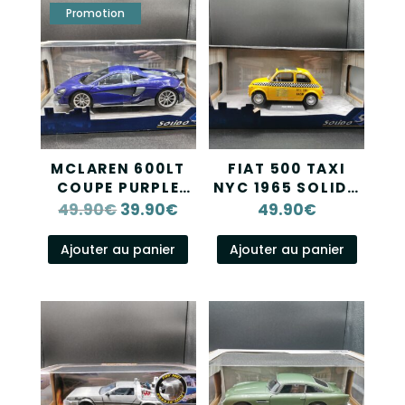
MCLAREN 600LT
FIAT 500 TAXI
COUPE PURPLE
NYC 1965 SOLIDO
2018 SOLIDO 1/18
1/18
49.90
€
39.90
€
49.90
€
Le
Le
prix
prix
Ajouter au panier
Ajouter au panier
initial
actuel
était :
est :
49.90€.
39.90€.