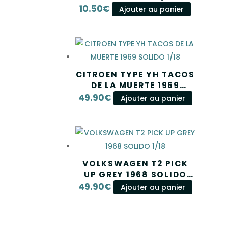
10.50
€
Ajouter au panier
CITROEN TYPE YH TACOS
DE LA MUERTE 1969
SOLIDO 1/18
49.90
€
Ajouter au panier
VOLKSWAGEN T2 PICK
UP GREY 1968 SOLIDO
1/18
49.90
€
Ajouter au panier