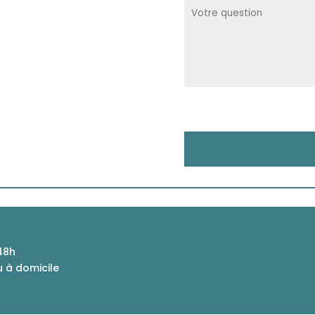
48h
u à domicile