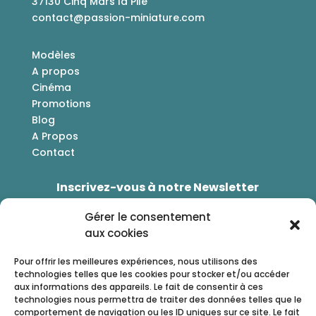
37130 Cinq Mars la Pile
contact@passion-miniature.com
Modèles
A propos
Cinéma
Promotions
Blog
A Propos
Contact
Inscrivez-vous à notre Newsletter
Bénéficiez d'une réduction de -5% sur votre
Gérer le consentement
prochaines commande
aux cookies
Pour offrir les meilleures expériences, nous utilisons des
technologies telles que les cookies pour stocker et/ou accéder
aux informations des appareils. Le fait de consentir à ces
technologies nous permettra de traiter des données telles que le
comportement de navigation ou les ID uniques sur ce site. Le fait