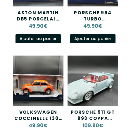
ASTON MARTIN
PORSCHE 964
DB5 PORCELAIN
TURBO
GREEN 1964
WINBLEDON
49.90
€
49.90
€
SOLIDO 1/18
GREEN METALLIC
1991 SOLIDO 1/18
Ajouter au panier
Ajouter au panier
VOLKSWAGEN
PORSCHE 911 GT
COCCINELLE 1303
993 COPPA
ORANGE WHITE
FLORIO GT SPIRIT
49.90
€
109.90
€
1974 SOLIDO 1/18
1/18