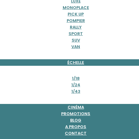
LUXE
MONOPLACE
PICK UP
POMPIER
RALLY
SPORT
SUV
VAN
ÉCHELLE
1/18
1/24
1/43
CINÉMA
PROMOTIONS
BLOG
A PROPOS
CONTACT