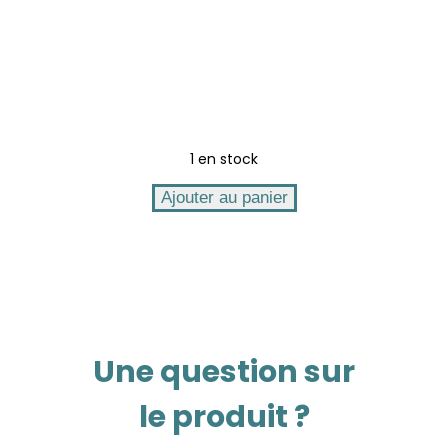
1 en stock
quantité
Ajouter au panier
de
TOYOTA
SUPRA
MKIV
2JZ
SILVER
SOLIDO
1/43
Une question sur
le produit ?