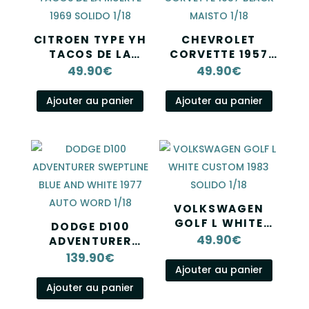
CITROEN TYPE YH
CHEVROLET
TACOS DE LA
CORVETTE 1957
MUERTE 1969
BLACK MAISTO
49.90
€
49.90
€
SOLIDO 1/18
1/18
Ajouter au panier
Ajouter au panier
VOLKSWAGEN
GOLF L WHITE
DODGE D100
CUSTOM 1983
49.90
€
ADVENTURER
SOLIDO 1/18
SWEPTLINE BLUE
139.90
€
AND WHITE 1977
Ajouter au panier
AUTO WORD 1/18
Ajouter au panier