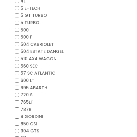
4L
5 E-TECH
5 GT TURBO
5 TURBO
500
500 F
504 CABRIOLET
504 ESTATE DANGEL
510 4X4 WAGON
560 SEC
57 SC ATLANTIC
600 LT
695 ABARTH
720 S
765LT
787B
8 GORDINI
850 CSI
904 GTS