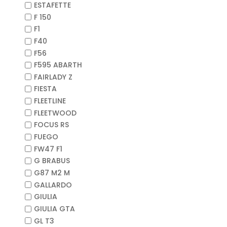
ESTAFETTE
F 150
F1
F40
F56
F595 ABARTH
FAIRLADY Z
FIESTA
FLEETLINE
FLEETWOOD
FOCUS RS
FUEGO
FW47 F1
G BRABUS
G87 M2 M
GALLARDO
GIULIA
GIULIA GTA
GL T3