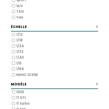
SUV
TAXI
Van
ÉCHELLE
1/12
1/18
1/24
1/32
1/43
1/6
1/64
NANO SCENE
MODÈLE
1000
11 GTL
11 turbo