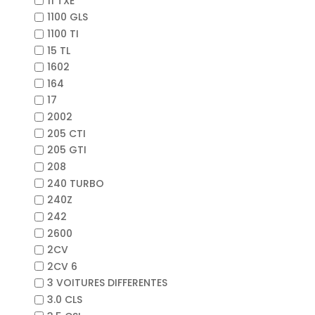
11 TXE
1100 GLS
1100 TI
15 TL
1602
164
17
2002
205 CTI
205 GTI
208
240 TURBO
240Z
242
2600
2CV
2CV 6
3 VOITURES DIFFERENTES
3.0 CLS