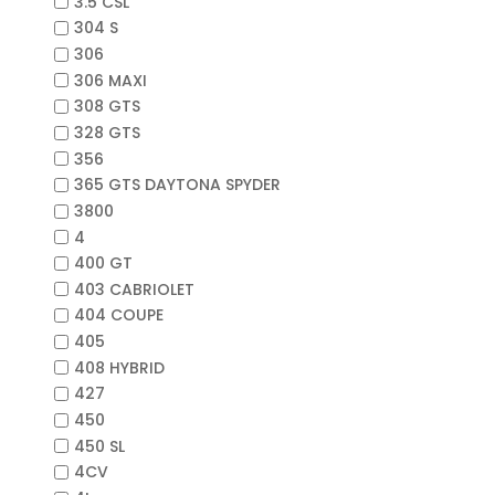
3.5 CSL
304 S
306
306 MAXI
308 GTS
328 GTS
356
365 GTS DAYTONA SPYDER
3800
4
400 GT
403 CABRIOLET
404 COUPE
405
408 HYBRID
427
450
450 SL
4CV