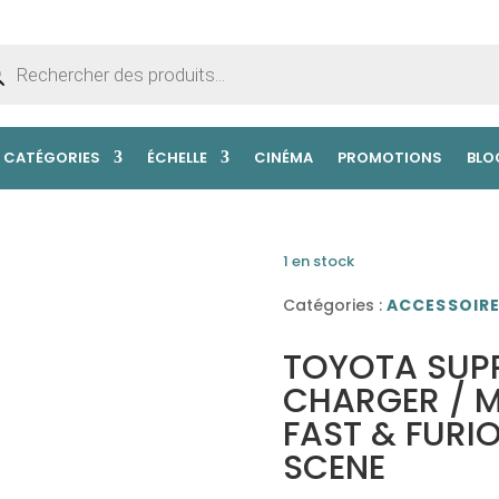
erche
uits
CATÉGORIES
ÉCHELLE
CINÉMA
PROMOTIONS
BLO
1 en stock
Catégories :
ACCESSOIR
TOYOTA SUP
CHARGER / 
FAST & FURI
SCENE