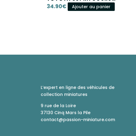
FINALE FAST & FURIOUS 1
34.90
€
Ajouter au panier
JADA NANO SCENE
L’expert en ligne des véhicules de
collection miniatures
9 rue de la Loire
37130 Cinq Mars la Pile
contact@passion-miniature.com