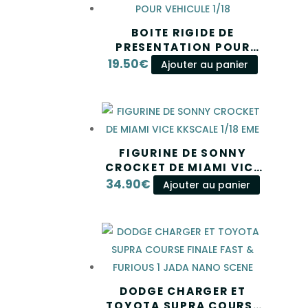
BOITE RIGIDE DE
PRESENTATION POUR
VEHICULE 1/18
19.50
€
Ajouter au panier
FIGURINE DE SONNY
CROCKET DE MIAMI VICE
KKSCALE 1/18 EME
34.90
€
Ajouter au panier
DODGE CHARGER ET
TOYOTA SUPRA COURSE