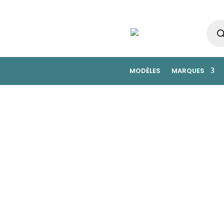
Rech
de
prod
MODÈLES
MARQUES